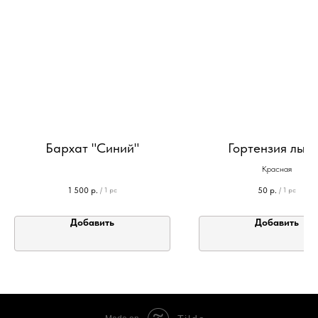
Бархат "Синий"
Гортензия лыс
Красная
1 500
р.
50
р.
/
1 pc
/
1 pc
Добавить
Добавить