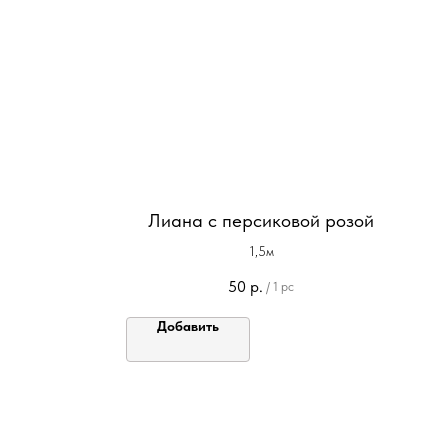
Лиана с персиковой розой
1,5м
50
р.
/
1 pc
Добавить