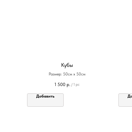
Кубы
Размер: 50см х 50см
1 500
р.
/
1 pc
Добавить
Д