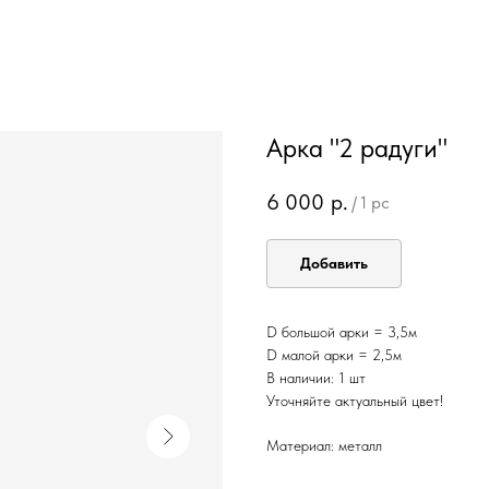
Арка "2 радуги"
6 000
р.
/
1 pc
Добавить
D большой арки = 3,5м
D малой арки = 2,5м
В наличии: 1 шт
Уточняйте актуальный цвет!
Материал: металл