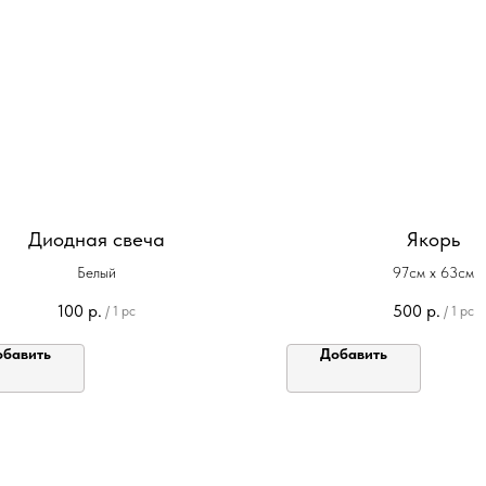
Диодная свеча
Якорь
Белый
97см х 63см
100
р.
500
р.
/
1 pc
/
1 pc
обавить
Добавить