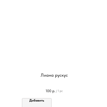
Лиана рускус
100
р.
/
1 pc
Добавить