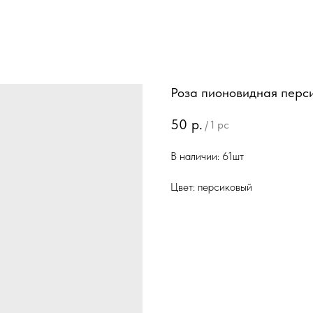
Роза пионовидная перс
50
р.
/
1 pc
В наличии: 61шт
Цвет: персиковый