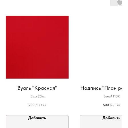
Вуаль "Красная"
Надпись "План рас
3м х 20м
Белый ПВХ
5,5м х 1,5м
200
р.
500
р.
/
1 pc
/
1 pc
5м х 1,5м
Добавить
Добавить