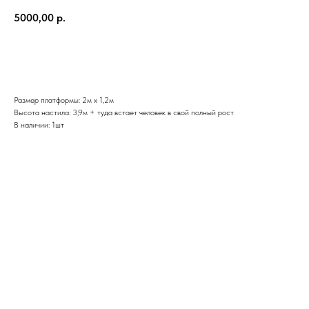
5000,00
р.
Добавить
Размер платформы: 2м х 1,2м
Высота настила: 3,9м + туда встает человек в свой полный рост
В наличии: 1шт