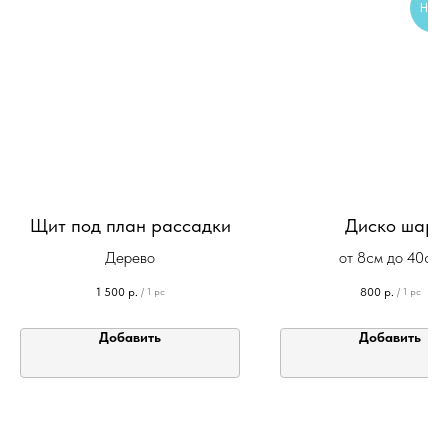
НОВ
Щит под план рассадки
Диско шар
Дерево
от 8см до 40см
1 500
р.
800
р.
/
1 pc
/
1 pc
Добавить
Добавить