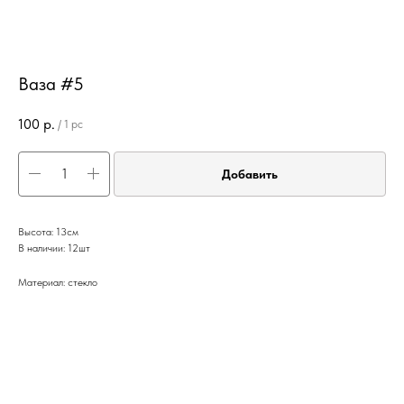
Ваза #5
100
р.
/
1 pc
Добавить
Высота: 13см
В наличии: 12шт
Материал: стекло