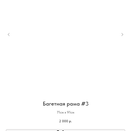
Багетная рама #3
71см х 91см
2 000
р.