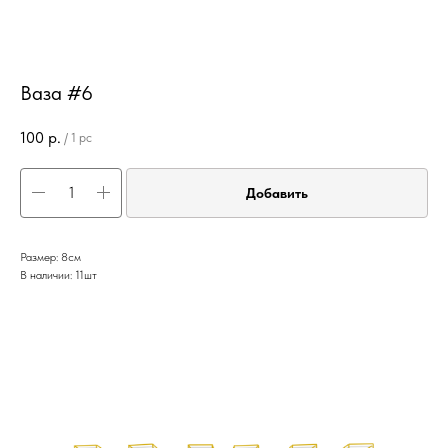
Ваза #6
100
р.
/
1 pc
Добавить
Размер: 8см
В наличии: 11шт