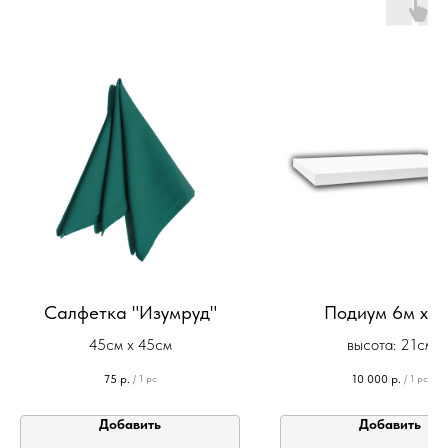
Салфетка "Изумруд"
Подиум 6м х 3
45см х 45см
высота: 21см
75
р.
10 000
р.
/
1 pc
/
1 pc
Добавить
Добавить