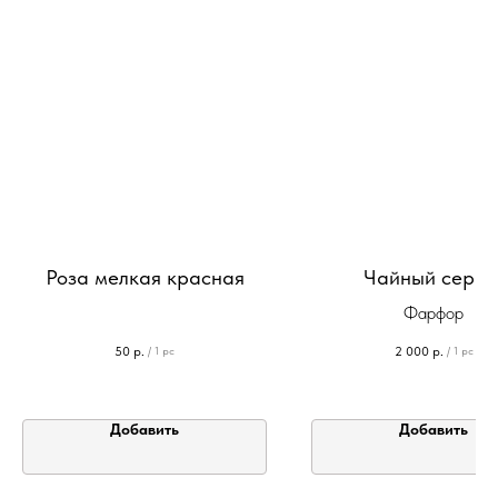
Роза мелкая красная
Чайный серви
Фарфор
50
р.
2 000
р.
/
1 pc
/
1 pc
Добавить
Добавить