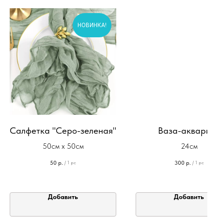
НОВИНКА!
Салфетка "Серо-зеленая"
Ваза-аквариу
50см х 50см
24см
50
р.
300
р.
/
1 pc
/
1 pc
Добавить
Добавить